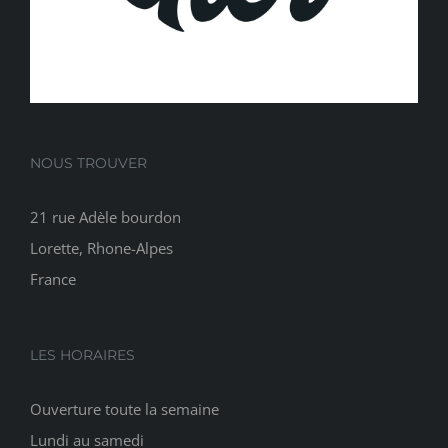
NOUS TROUVER
21 rue Adèle bourdon
Lorette, Rhone-Alpes
France
LES HORAIRES
Ouverture toute la semaine
Lundi au samedi