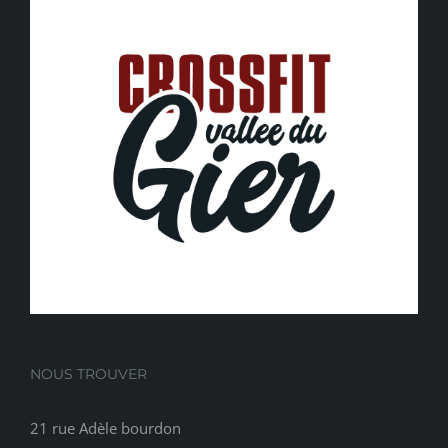
NOUS TROUVER
21 rue Adèle bourdon