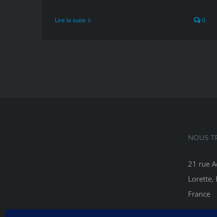
Lire la suite
0
NOUS T
21 rue A
Lorette,
France