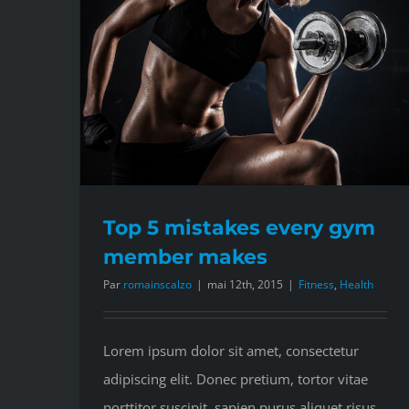
Top 5 mistakes every gym
member makes
Par
romainscalzo
|
mai 12th, 2015
|
Fitness
,
Health
Lorem ipsum dolor sit amet, consectetur
adipiscing elit. Donec pretium, tortor vitae
porttitor suscipit, sapien purus aliquet risus,