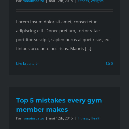
Par
romainscalzo
|
mai 12th, 2015
|
Fitness
,
Weights
Lorem ipsum dolor sit amet, consectetur
adipiscing elit. Donec pretium, tortor vitae
porttitor suscipit, sapien purus aliquet risus, eu
finibus arcu ante nec risus. Mauris [...]
Lire la suite
0
Top 5 mistakes every gym
member makes
Par
romainscalzo
|
mai 12th, 2015
|
Fitness
,
Health