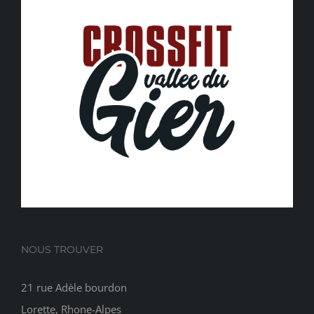
NOUS TROUVER
21 rue Adèle bourdon
Lorette, Rhone-Alpes